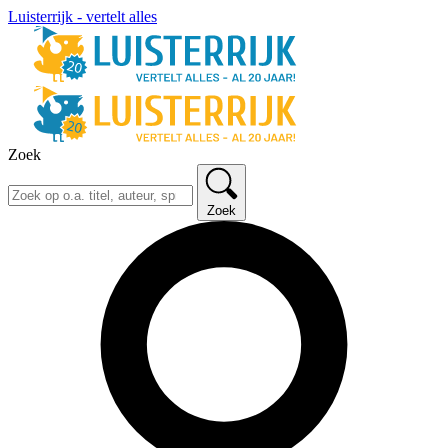
Luisterrijk - vertelt alles
Zoek
Zoek