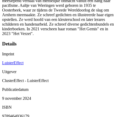
meeslepend verhaal van menselijke onmacht vanuit een hang naar
pacifisme. Aaltje van Wieringen werd geboren in 1935 te
Oosterbeek, waar ze tijdens de Tweede Wereldoorlog de slag om
Arnhem meemaakte. Ze schreef gedichten en illustreerde haar eigen
opstellen. Ze werd hoofd van een kleuterschool en later lerares
schilderen en handenarbeid. Ze schreef diverse gedichtenbundels en
kinderboeken. In 2021 verscheen haar roman "Het Gemis" en in
2023 "Het Verzet".
Details
Imprint
LuisterEffect
Uitgever
ClusterEffect - LuisterEffect
Publicatiedatum
9 november 2024
ISBN
9789464936179