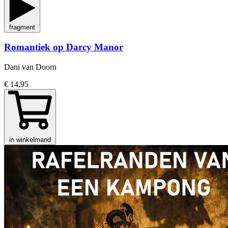
fragment
Romantiek op Darcy Manor
Dani van Doorn
€ 14,95
in winkelmand