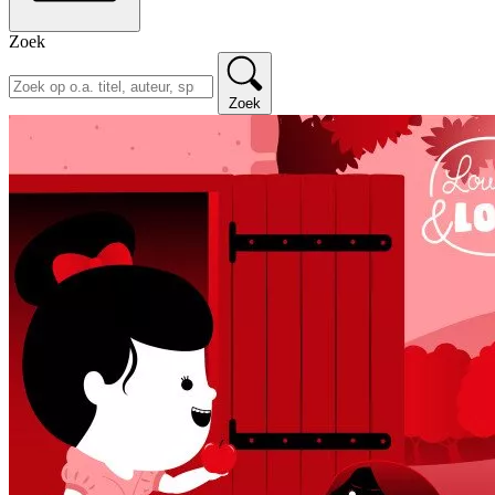
Zoek
Zoek