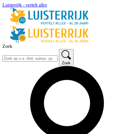
Luisterrijk - vertelt alles
Zoek
Zoek