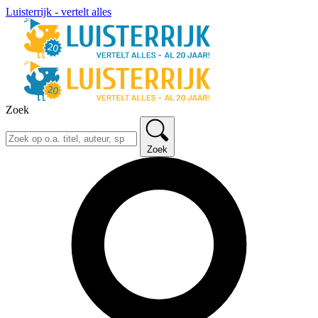
Luisterrijk - vertelt alles
Zoek
Zoek