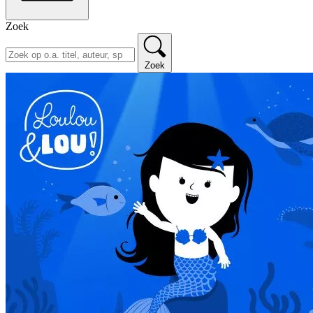
Zoek
Zoek