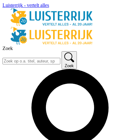
Luisterrijk - vertelt alles
Zoek
Zoek