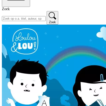
Zoek
Zoek