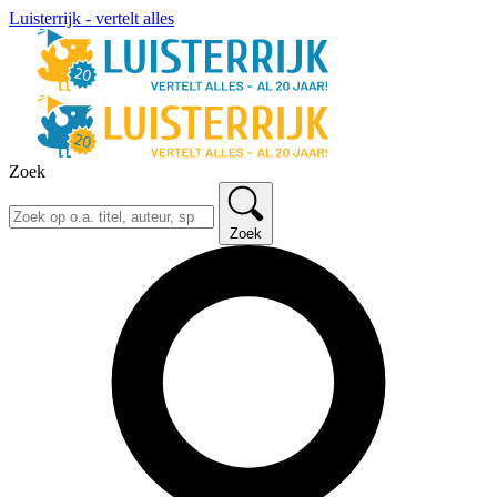
Luisterrijk - vertelt alles
Zoek
Zoek