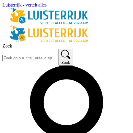
Luisterrijk - vertelt alles
Zoek
Zoek