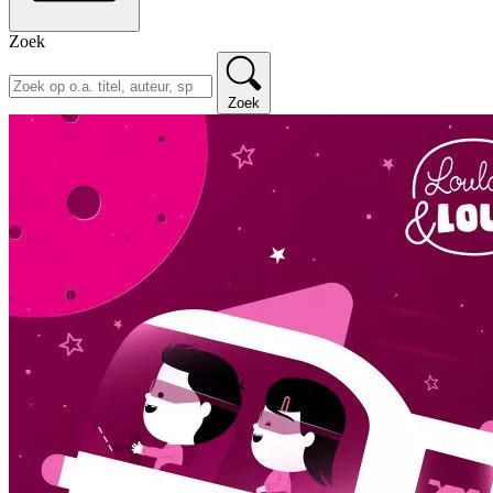
Zoek
Zoek