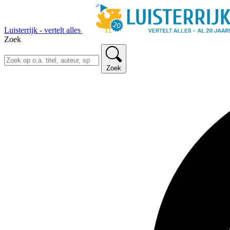
Luisterrijk - vertelt alles
Zoek
Zoek