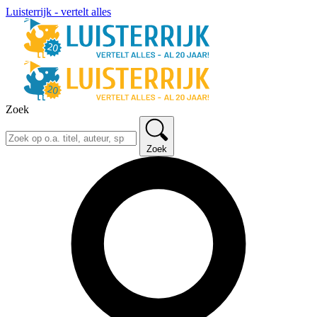
Luisterrijk - vertelt alles
Zoek
Zoek