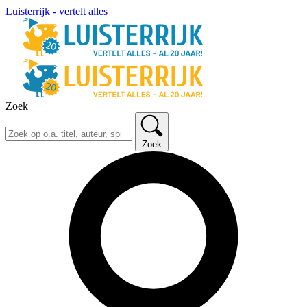
Luisterrijk - vertelt alles
Zoek
Zoek