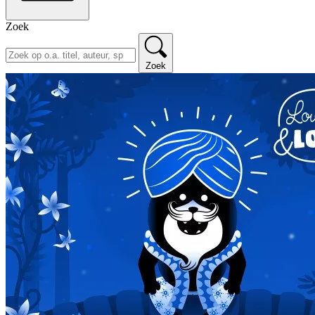
Zoek
Zoek