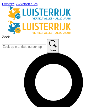
Luisterrijk - vertelt alles
Zoek
Zoek