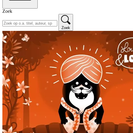
Zoek
Zoek