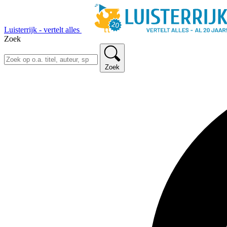
Luisterrijk - vertelt alles
Zoek
Zoek