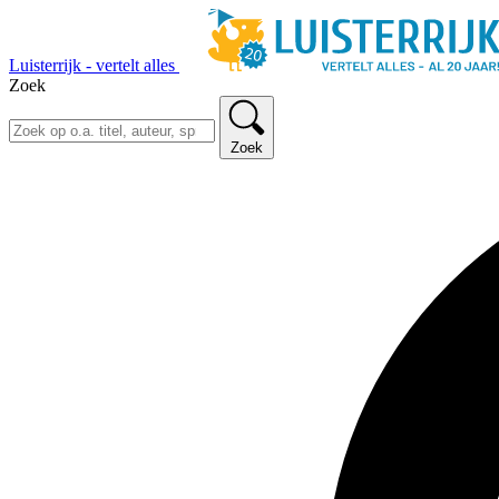
Luisterrijk - vertelt alles
Zoek
Zoek