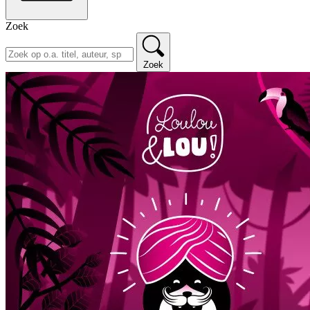
Zoek
Zoek