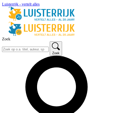
Luisterrijk - vertelt alles
Zoek
Zoek