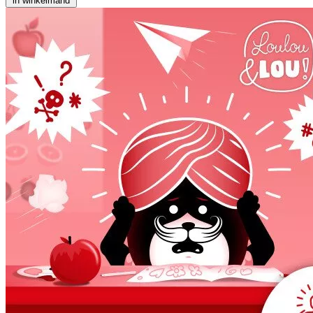
in winkelmand