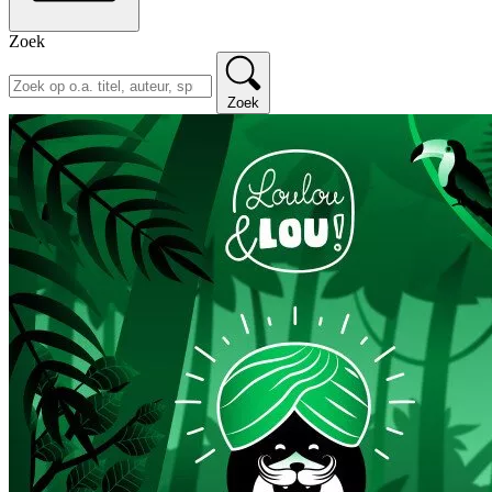
Zoek
Zoek