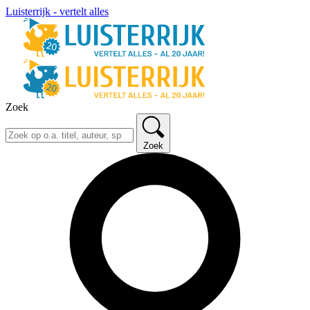
Luisterrijk - vertelt alles
Zoek
Zoek