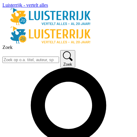
Luisterrijk - vertelt alles
Zoek
Zoek