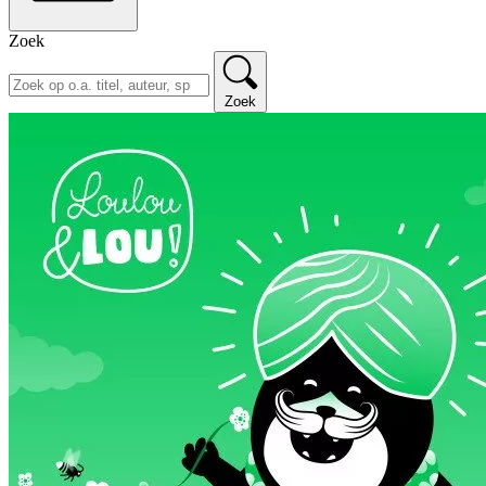
Zoek
Zoek