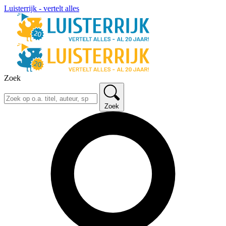
Luisterrijk - vertelt alles
Zoek
Zoek