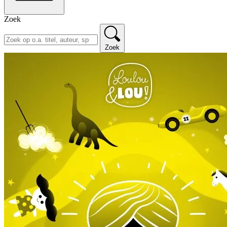
Zoek
Zoek