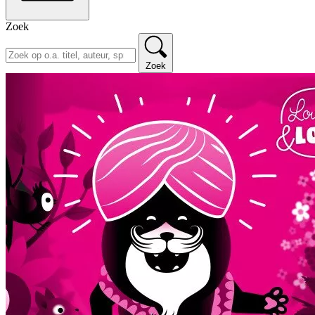
Zoek
Zoek