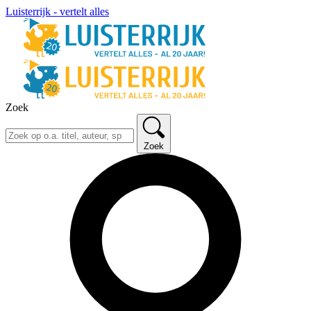
Luisterrijk - vertelt alles
Zoek
Zoek