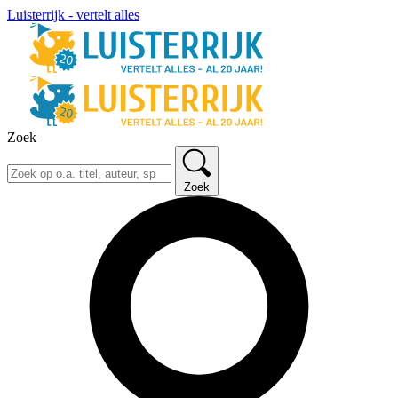
Luisterrijk - vertelt alles
Zoek
Zoek