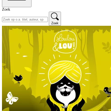
Zoek
Zoek