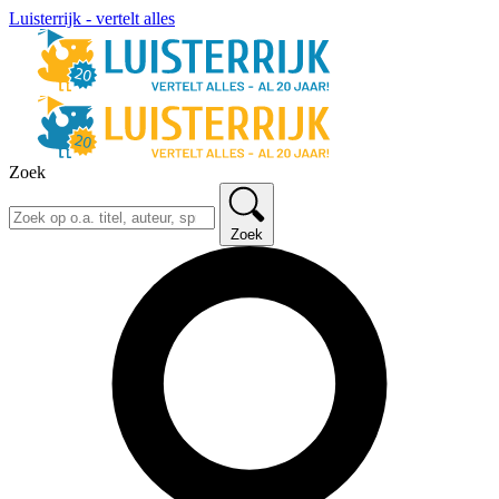
Luisterrijk - vertelt alles
Zoek
Zoek