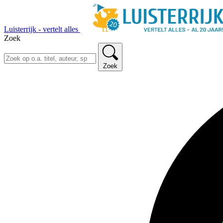
Luisterrijk - vertelt alles
Zoek
Zoek