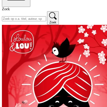
Zoek
Zoek