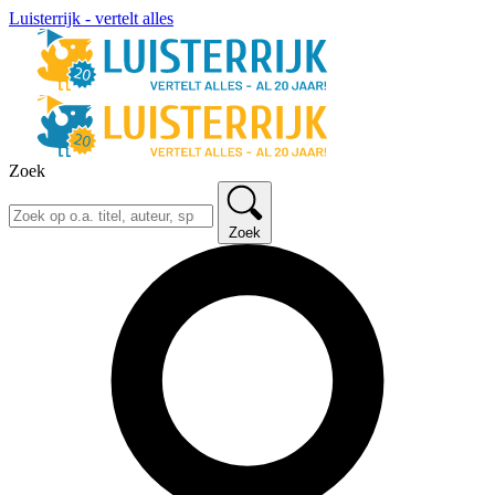
Luisterrijk - vertelt alles
Zoek
Zoek