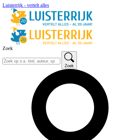
Luisterrijk - vertelt alles
Zoek
Zoek