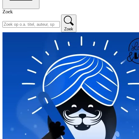
Zoek
Zoek