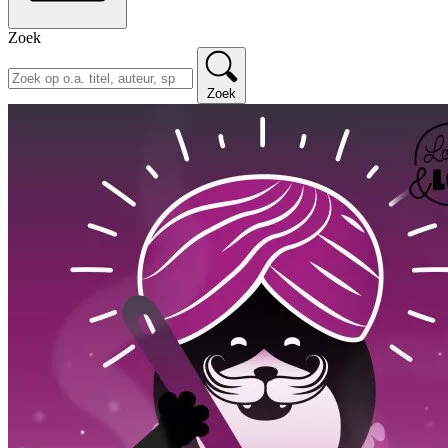
Zoek
Zoek