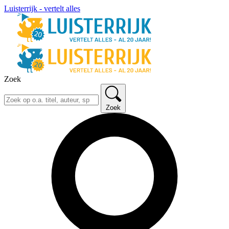
Luisterrijk - vertelt alles
Zoek
Zoek