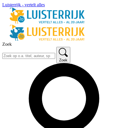
Luisterrijk - vertelt alles
Zoek
Zoek