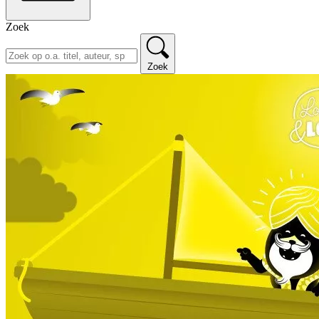
Zoek
Zoek