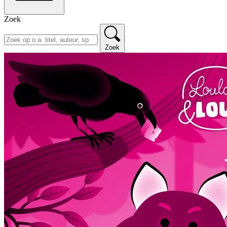
Zoek
Zoek