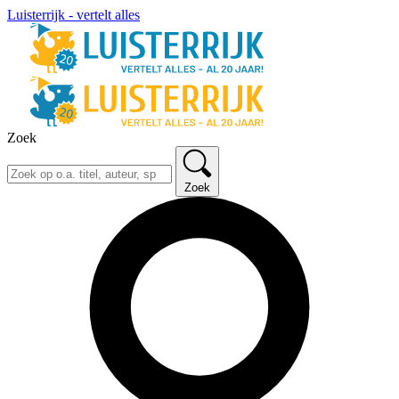
Luisterrijk - vertelt alles
Zoek
Zoek