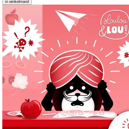
in winkelmand