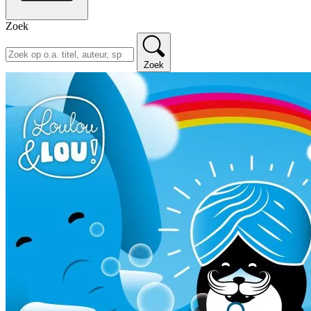
Zoek
Zoek