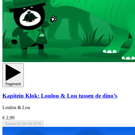
fragment
Kapitein Klok: Loulou & Lou tussen de dino’s
Loulou & Lou
€ 2,99
Verwacht
04-09-2026