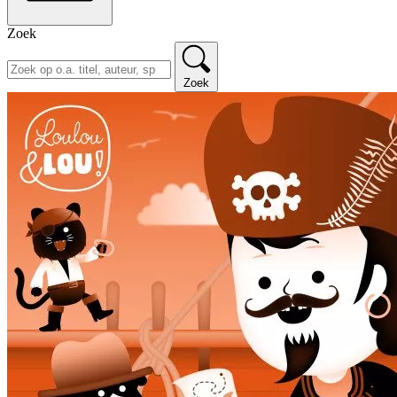
Zoek
Zoek