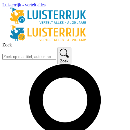
Luisterrijk - vertelt alles
Zoek
Zoek