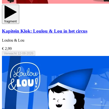
fragment
Kapitein Klok: Loulou & Lou in het circus
Loulou & Lou
€ 2,99
Verwacht
12-08-2026