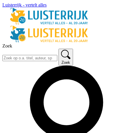
Luisterrijk - vertelt alles
Zoek
Zoek