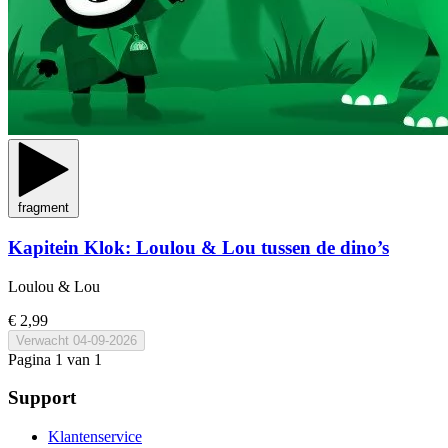
fragment
Kapitein Klok: Loulou & Lou tussen de dino’s
Loulou & Lou
€ 2,99
Verwacht
04-09-2026
Pagina 1 van 1
Support
Klantenservice