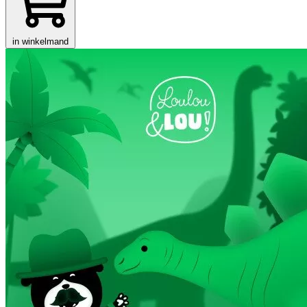
in winkelmand