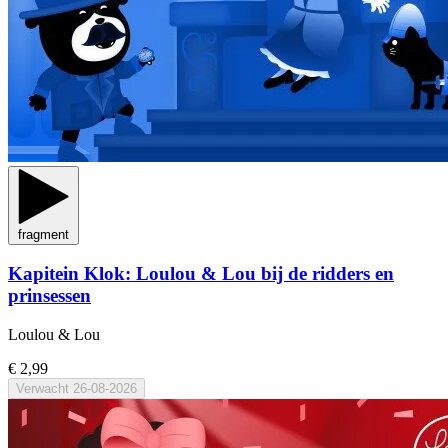
fragment
Kapitein Klok: Loulou & Lou bij de ridders en
prinsessen
Loulou & Lou
€ 2,99
Verwacht
26-08-2026