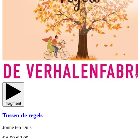
fragment
Tussen de regels
Jonne ten Duis
€ 6,99
€ 2,99