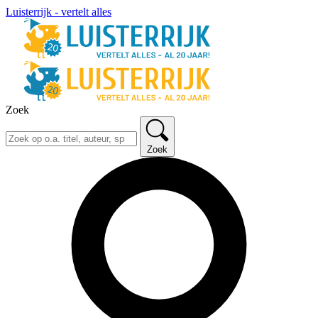
Luisterrijk - vertelt alles
Zoek
Zoek