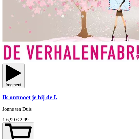
fragment
Ik ontmoet je bij de I.
Jonne ten Duis
€ 6,99
€ 2,99