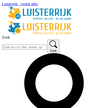
Luisterrijk - vertelt alles
Zoek
Zoek