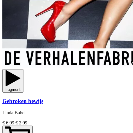
fragment
Gebroken bewijs
Linda Babel
€ 6,99
€ 2,99