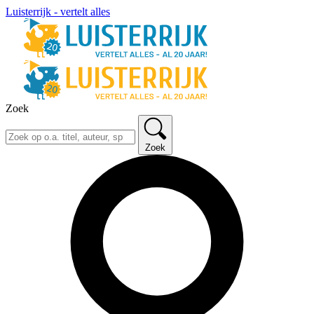
Luisterrijk - vertelt alles
Zoek
Zoek