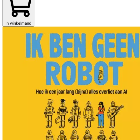
in winkelmand