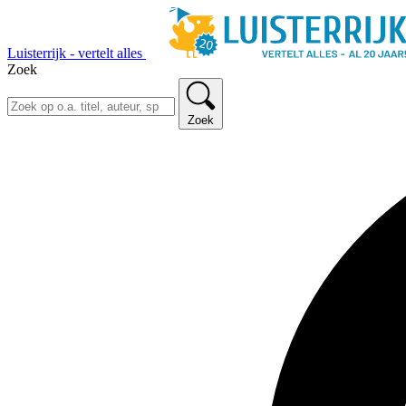
Luisterrijk - vertelt alles
Zoek
Zoek