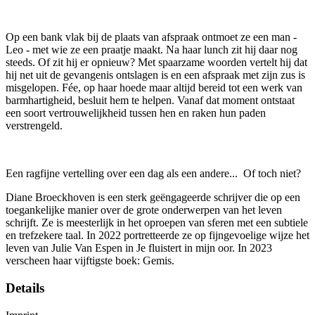
Op een bank vlak bij de plaats van afspraak ontmoet ze een man -
Leo - met wie ze een praatje maakt. Na haar lunch zit hij daar nog
steeds. Of zit hij er opnieuw? Met spaarzame woorden vertelt hij dat
hij net uit de gevangenis ontslagen is en een afspraak met zijn zus is
misgelopen. Fée, op haar hoede maar altijd bereid tot een werk van
barmhartigheid, besluit hem te helpen. Vanaf dat moment ontstaat
een soort vertrouwelijkheid tussen hen en raken hun paden
verstrengeld.
Een ragfijne vertelling over een dag als een andere... Of toch niet?
Diane Broeckhoven is een sterk geëngageerde schrijver die op een
toegankelijke manier over de grote onderwerpen van het leven
schrijft. Ze is meesterlijk in het oproepen van sferen met een subtiele
en trefzekere taal. In 2022 portretteerde ze op fijngevoelige wijze het
leven van Julie Van Espen in Je fluistert in mijn oor. In 2023
verscheen haar vijftigste boek: Gemis.
Details