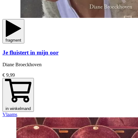
fragment
Je fluistert in mijn oor
Diane Broeckhoven
€ 9,99
in winkelmand
Vlaams