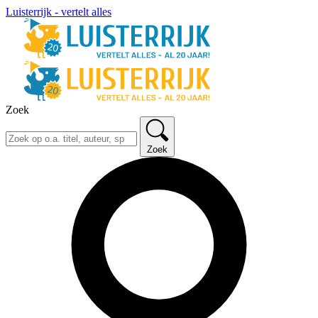
Luisterrijk - vertelt alles
Zoek
Zoek