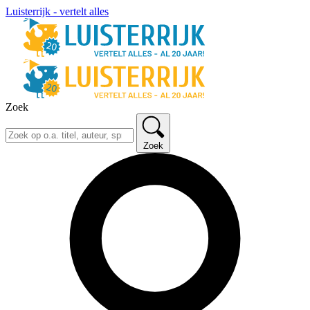
Luisterrijk - vertelt alles
Zoek
Zoek