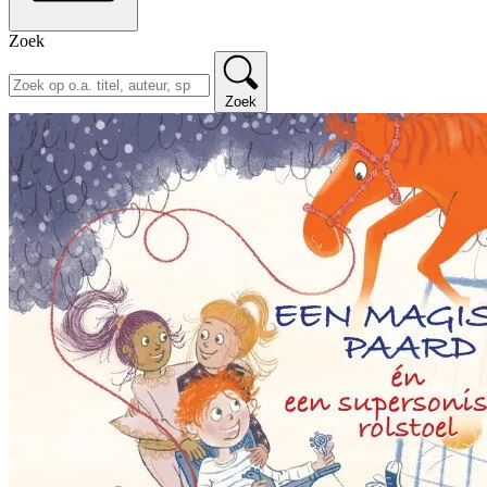
Zoek
Zoek