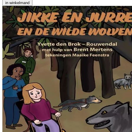
in winkelmand