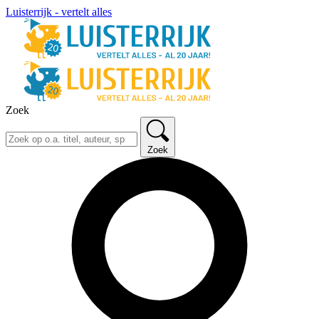
Luisterrijk - vertelt alles
Zoek
Zoek