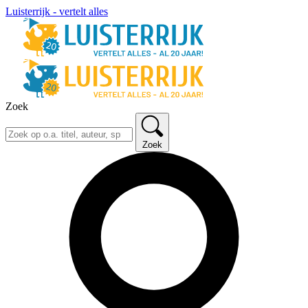
Luisterrijk - vertelt alles
Zoek
Zoek