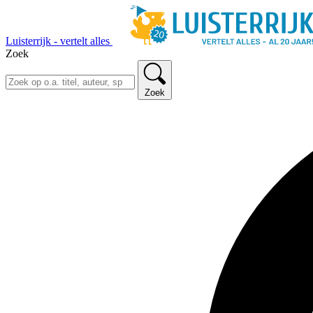
Luisterrijk - vertelt alles
Zoek
Zoek