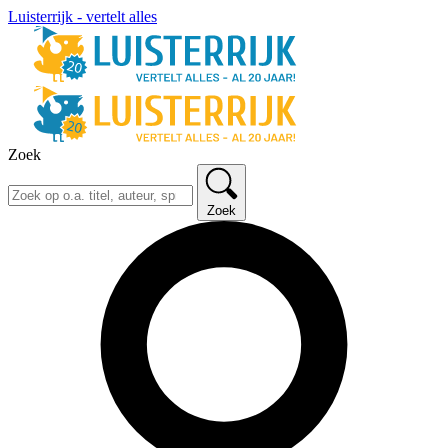
Luisterrijk - vertelt alles
Zoek
Zoek