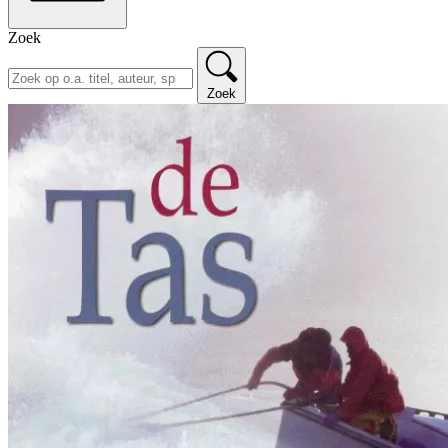
Zoek
Zoek