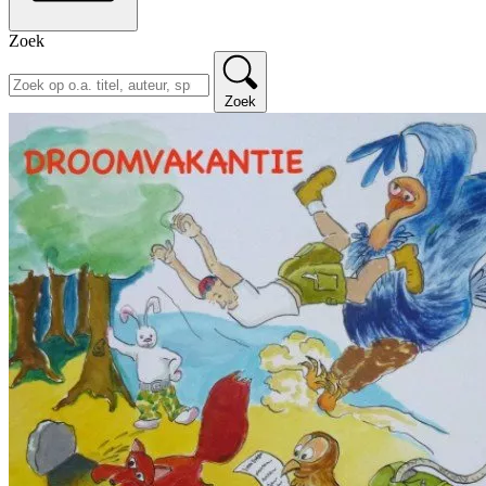
Zoek
Zoek