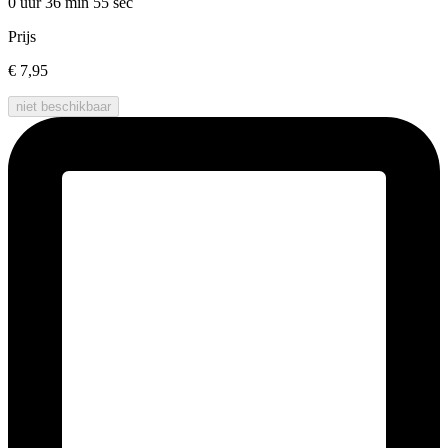
0 uur 36 min
55 sec
Prijs
€ 7,95
niet beschikbaar