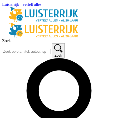
Luisterrijk - vertelt alles
Zoek
Zoek