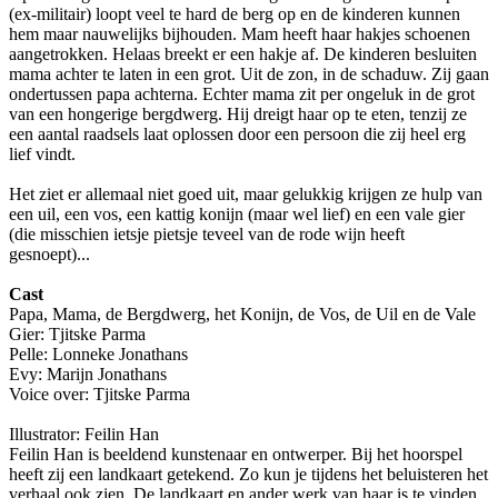
(ex-militair) loopt veel te hard de berg op en de kinderen kunnen
hem maar nauwelijks bijhouden. Mam heeft haar hakjes schoenen
aangetrokken. Helaas breekt er een hakje af. De kinderen besluiten
mama achter te laten in een grot. Uit de zon, in de schaduw. Zij gaan
ondertussen papa achterna. Echter mama zit per ongeluk in de grot
van een hongerige bergdwerg. Hij dreigt haar op te eten, tenzij ze
een aantal raadsels laat oplossen door een persoon die zij heel erg
lief vindt.
Het ziet er allemaal niet goed uit, maar gelukkig krijgen ze hulp van
een uil, een vos, een kattig konijn (maar wel lief) en een vale gier
(die misschien ietsje pietsje teveel van de rode wijn heeft
gesnoept)...
Cast
Papa, Mama, de Bergdwerg, het Konijn, de Vos, de Uil en de Vale
Gier: Tjitske Parma
Pelle: Lonneke Jonathans
Evy: Marijn Jonathans
Voice over: Tjitske Parma
Illustrator: Feilin Han
Feilin Han is beeldend kunstenaar en ontwerper. Bij het hoorspel
heeft zij een landkaart getekend. Zo kun je tijdens het beluisteren het
verhaal ook zien. De landkaart en ander werk van haar is te vinden