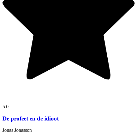
5.0
De profeet en de idioot
Jonas Jonasson