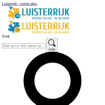
Luisterrijk - vertelt alles
Zoek
Zoek