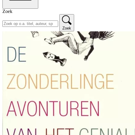
Zoek
Zoek