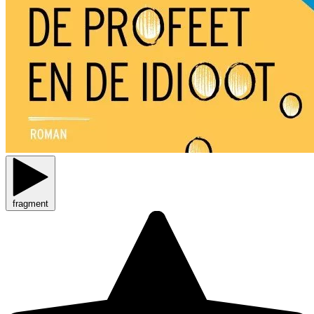
fragment