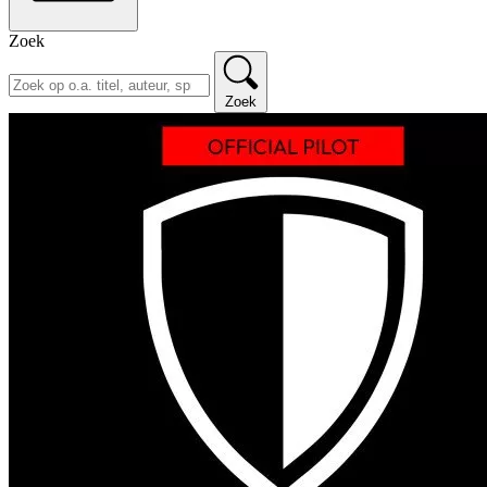
Zoek
Zoek