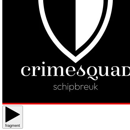
fragment