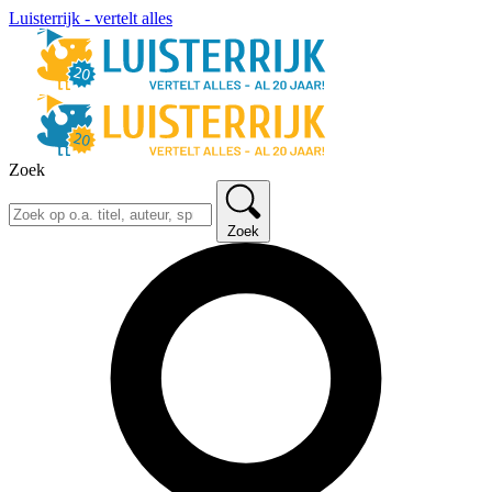
Luisterrijk - vertelt alles
Zoek
Zoek