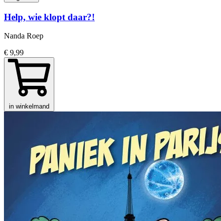
Help, wie klopt daar?!
Nanda Roep
€ 9,99
in winkelmand