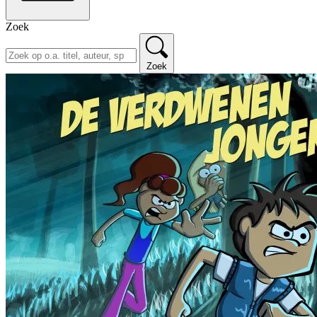
Zoek
Zoek