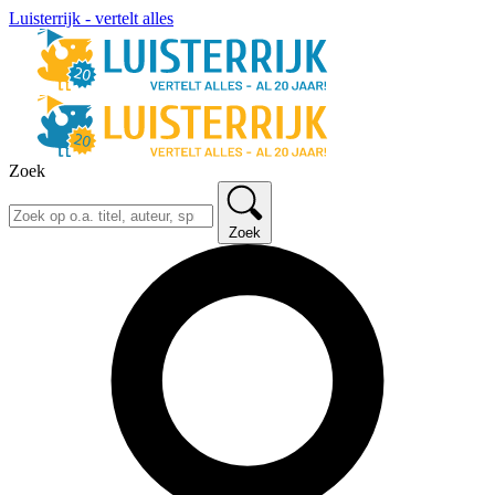
Luisterrijk - vertelt alles
Zoek
Zoek