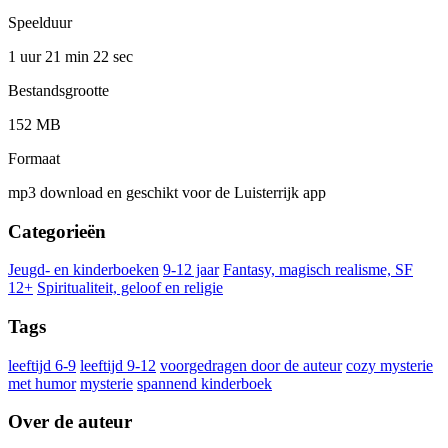
Speelduur
1 uur 21 min
22 sec
Bestandsgrootte
152 MB
Formaat
mp3 download en geschikt voor de Luisterrijk app
Categorieën
Jeugd- en kinderboeken
9-12 jaar
Fantasy, magisch realisme, SF
12+
Spiritualiteit, geloof en religie
Tags
leeftijd 6-9
leeftijd 9-12
voorgedragen door de auteur
cozy mysterie
met humor
mysterie
spannend kinderboek
Over de auteur