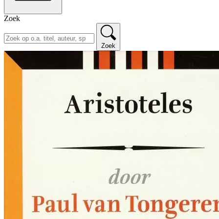
Zoek
Zoek