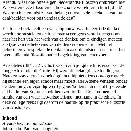
Arendt. Maar ook onze eigen Nederlandse filosofen ontbreken niet.
Wie waren deze filosofen en hoe zag de wereld er in hun tijd uit?
Waarom bleken juist zij van belang en wat is de betekenis van hun
denkbeelden voor ons vandaag de dag?
Elk luisterboek heeft een vaste opbouw, waarbij eerst de denker
wordt voorgesteld en de luisteraar vervolgens wordt meegenomen
naar het hart van het werk van de denker, om te eindigen met een
analyse van de betekenis van de denker toen en nu. Met het
beluisteren van sprekende denkers maakt de luisteraar een reis door
twee millennia filosofie onder begeleiding van een expert.
Aristoteles (384-322 v.Chr.) was in zijn jeugd de huisleraar van de
jonge Alexander de Grote. Hij werd de belangrijkste leerling van
Plato en was - terecht - beledigd toen hij niet diens opvolger werd;
hij stichtte een eigen school maar moest later Athene verlaten omdat
de stemming zo vijandig werd jegens 'buitenlanders' dat hij vreesde
dat het lot van Sokrates ook hem zou treffen. Er is momenteel
sprake van een waar neo-aristotelisme, met name in de ethiek. In
deze college reeks ligt daarom de nadruk op de praktische filosofie
van Aristoteles.
Inhoud
Aristoteles: Een introductie
Introductie Paul van Tongeren