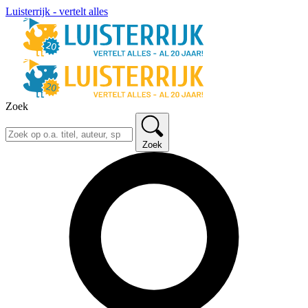
Luisterrijk - vertelt alles
Zoek
Zoek