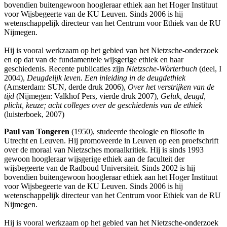
bovendien buitengewoon hoogleraar ethiek aan het Hoger Instituut
voor Wijsbegeerte van de KU Leuven. Sinds 2006 is hij
wetenschappelijk directeur van het Centrum voor Ethiek van de RU
Nijmegen.
Hij is vooral werkzaam op het gebied van het Nietzsche-onderzoek
en op dat van de fundamentele wijsgerige ethiek en haar
geschiedenis. Recente publicaties zijn
Nietzsche-Wörterbuch
(deel, I
2004),
Deugdelijk leven. Een inleiding in de deugdethiek
(Amsterdam: SUN, derde druk 2006),
Over het verstrijken van de
tijd
(Nijmegen: Valkhof Pers, vierde druk 2007),
Geluk, deugd,
plicht, keuze; acht colleges over de geschiedenis van de ethiek
(luisterboek, 2007)
Paul van Tongeren
(1950), studeerde theologie en filosofie in
Utrecht en Leuven. Hij promoveerde in Leuven op een proefschrift
over de moraal van Nietzsches moraalkritiek. Hij is sinds 1993
gewoon hoogleraar wijsgerige ethiek aan de faculteit der
wijsbegeerte van de Radboud Universiteit. Sinds 2002 is hij
bovendien buitengewoon hoogleraar ethiek aan het Hoger Instituut
voor Wijsbegeerte van de KU Leuven. Sinds 2006 is hij
wetenschappelijk directeur van het Centrum voor Ethiek van de RU
Nijmegen.
Hij is vooral werkzaam op het gebied van het Nietzsche-onderzoek