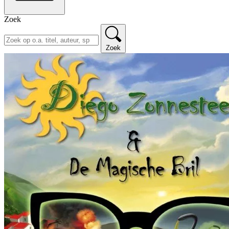
Zoek
Zoek