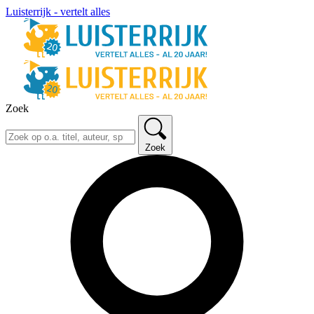
Luisterrijk - vertelt alles
Zoek
Zoek