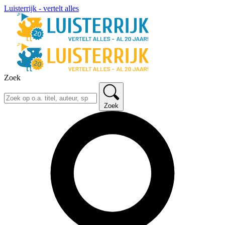
Luisterrijk - vertelt alles
Zoek
Zoek