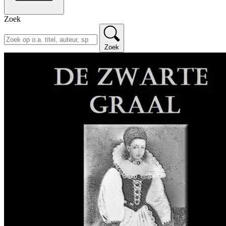
Zoek
Zoek