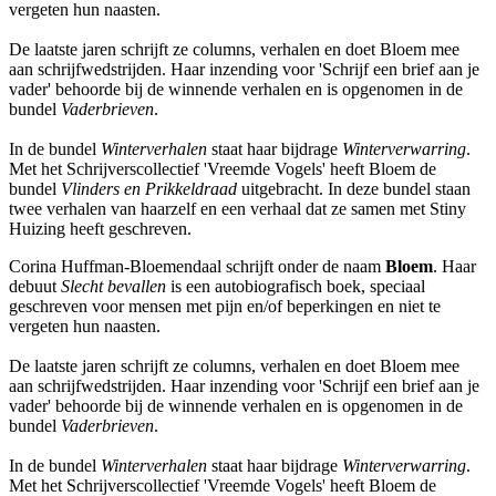
vergeten hun naasten.
De laatste jaren schrijft ze columns, verhalen en doet Bloem mee
aan schrijfwedstrijden. Haar inzending voor 'Schrijf een brief aan je
vader' behoorde bij de winnende verhalen en is opgenomen in de
bundel
Vaderbrieven
.
In de bundel
Winterverhalen
staat haar bijdrage
Winterverwarring
.
Met het Schrijverscollectief 'Vreemde Vogels' heeft Bloem de
bundel
Vlinders en Prikkeldraad
uitgebracht. In deze bundel staan
twee verhalen van haarzelf en een verhaal dat ze samen met Stiny
Huizing heeft geschreven.
Corina Huffman-Bloemendaal schrijft onder de naam
Bloem
. Haar
debuut
Slecht bevallen
is een autobiografisch boek, speciaal
geschreven voor mensen met pijn en/of beperkingen en niet te
vergeten hun naasten.
De laatste jaren schrijft ze columns, verhalen en doet Bloem mee
aan schrijfwedstrijden. Haar inzending voor 'Schrijf een brief aan je
vader' behoorde bij de winnende verhalen en is opgenomen in de
bundel
Vaderbrieven
.
In de bundel
Winterverhalen
staat haar bijdrage
Winterverwarring
.
Met het Schrijverscollectief 'Vreemde Vogels' heeft Bloem de