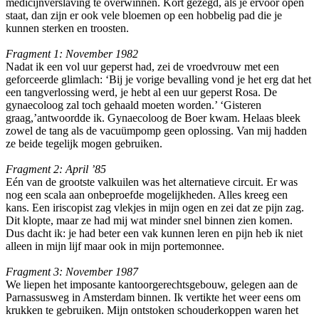
medicijnverslaving te overwinnen. Kort gezegd, als je ervoor open
staat, dan zijn er ook vele bloemen op een hobbelig pad die je
kunnen sterken en troosten.
Fragment 1: November 1982
Nadat ik een vol uur geperst had, zei de vroedvrouw met een
geforceerde glimlach: ‘Bij je vorige bevalling vond je het erg dat het
een tangverlossing werd, je hebt al een uur geperst Rosa. De
gynaecoloog zal toch gehaald moeten worden.’ ‘Gisteren
graag,’antwoordde ik. Gynaecoloog de Boer kwam. Helaas bleek
zowel de tang als de vacuümpomp geen oplossing. Van mij hadden
ze beide tegelijk mogen gebruiken.
Fragment 2: April ’85
Eén van de grootste valkuilen was het alternatieve circuit. Er was
nog een scala aan onbeproefde mogelijkheden. Alles kreeg een
kans. Een iriscopist zag vlekjes in mijn ogen en zei dat ze pijn zag.
Dit klopte, maar ze had mij wat minder snel binnen zien komen.
Dus dacht ik: je had beter een vak kunnen leren en pijn heb ik niet
alleen in mijn lijf maar ook in mijn portemonnee.
Fragment 3: November 1987
We liepen het imposante kantoorgerechtsgebouw, gelegen aan de
Parnassusweg in Amsterdam binnen. Ik vertikte het weer eens om
krukken te gebruiken. Mijn ontstoken schouderkoppen waren het