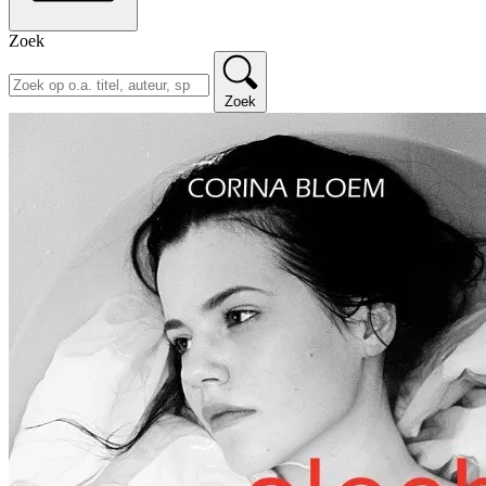
Zoek
Zoek