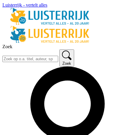
Luisterrijk - vertelt alles
Zoek
Zoek