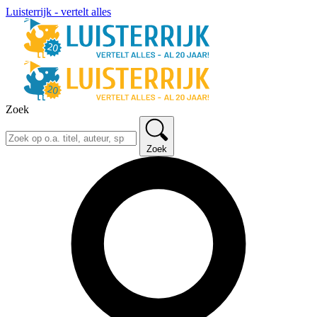
Luisterrijk - vertelt alles
Zoek
Zoek