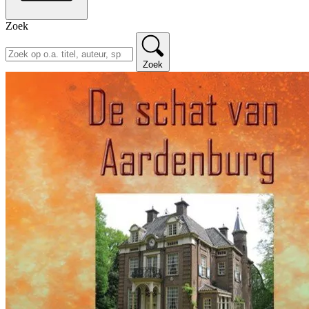
Zoek
Zoek