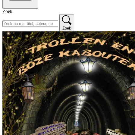
Zoek
Zoek