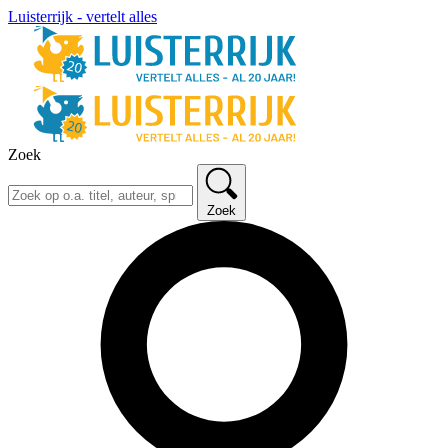
Luisterrijk - vertelt alles
Zoek
Zoek