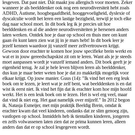
lesgeven. Dat past niet. Dát maakt jou allergisch voor moeten. Zeker
wanneer je als beelddenker ook nog een neurodiversiteit hebt zoals
ADHD, Autisme, hoogbegaafdheid, hooggevoeligheid, dyslexie of
dyscalculie wordt het leren een lastige bezigheid, terwijl je toch elke
dag naar school moet. In dit boek leg ik je precies uit hoe
beelddenken en al die andere neurodiversiteiten je hersenen anders
laten werken. Ontdek hoe je daar op school en thuis mee om kunt
gaan én kunt laten zien wat jij in je mars hebt! In dit boek leer je
jezelf kennen waardoor jij vanzelf meer zelfvertrouwen krijgt.
Gewoon door erachter te komen hoe jouw specifieke brein werkt en
wat er in jouw gereedschapskist zit om te leren. Want als je je steeds
moet aanpassen wordt je vanzelf iemand anders. Dit boek geeft je je
eigenheid terug. Je zal je hele leven blijven leren als beelddenker,
dus kun je maar beter weten hoe je dat zo makkelijk mogelijk voor
elkaar krijgt. Op jouw manier. Guus (14): "Ik vind het een erg leuk
boek om te lezen, je leert wat je zelf bent, wat beelddenken is en dat
wist ik eerst niet. Ik vind het fijn dat ik erachter kom hoe mijn hoofd
werkt. Het is een leuk boek om te lezen. Het is wel erg veel, maar
dat vind ik niet erg. Het gaat namelijk over mijzelf." In 2012 begon
ik, Natasja Esmeijer, met mijn praktijk Beeldig Brein, omdat ik
erachter kwam dat veel kinderen, ondanks dat ze slim genoeg zijn,
vastlopen op school. Inmiddels heb ik tientallen kinderen, jongeren
en zelfs volwassenen laten zien dat ze prima kunnen leren, alleen
anders dan dat er op school lesgegeven wordt.