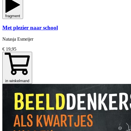
fragment
Met plezier naar school
Natasja Esmeijer
€ 19,95
in winkelmand