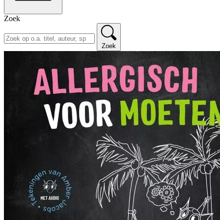
Zoek
Zoek