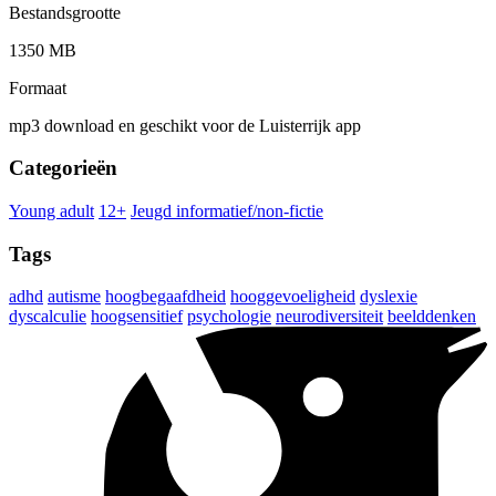
Bestandsgrootte
1350 MB
Formaat
mp3 download en geschikt voor de Luisterrijk app
Categorieën
Young adult
12+
Jeugd informatief/non-fictie
Tags
adhd
autisme
hoogbegaafdheid
hooggevoeligheid
dyslexie
dyscalculie
hoogsensitief
psychologie
neurodiversiteit
beelddenken