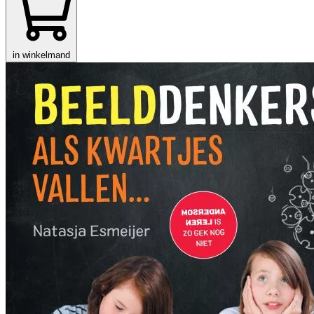
in winkelmand