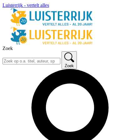
Luisterrijk - vertelt alles
Zoek
Zoek