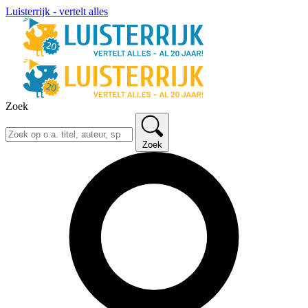
Luisterrijk - vertelt alles
Zoek
Zoek